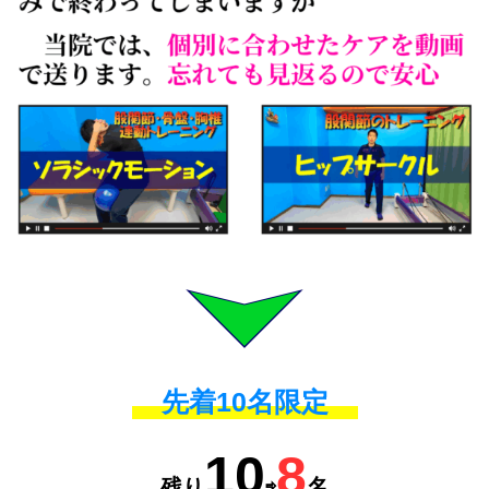
先着10名限定
10
8
残り
⇨
名