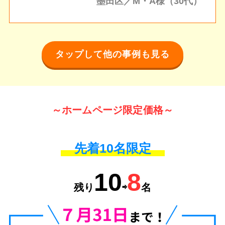
墨田区／M・A様（30代）
タップして他の事例も見る
～ホームページ限定価格～
先着10名限定
10
8
残り
⇨
名